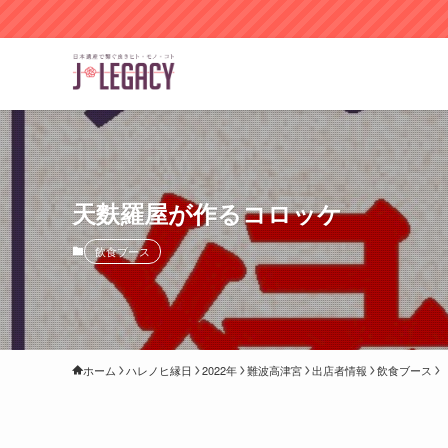
天麩羅屋が作るコロッケ
飲食ブース
ホーム
ハレノヒ縁日
2022年
難波高津宮
出店者情報
飲食ブース