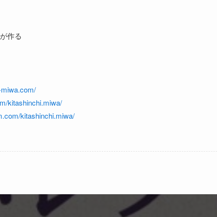
が作る
hi-miwa.com/
m/kitashinchi.miwa/
m.com/kitashinchi.miwa/