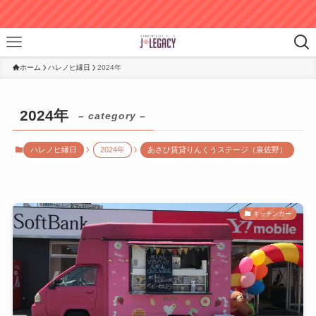
最新の情
ホーム
ハレノヒ縁日
2024年
2024年
– category –
ハレノヒ縁日
2024年
あさひ賃貸りんくうステージ（泉佐野）
キッチンカー