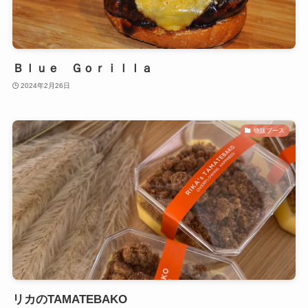
Ｂｌｕｅ Ｇｏｒｉｌｌａ
2024年2月26日
物販ブース
リカのTAMATEBAKO