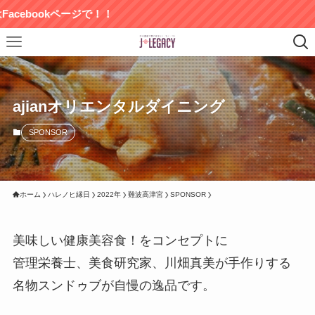
bookページで！！
ajianオリエンタルダイニング
SPONSOR
ホーム
ハレノヒ縁日
2022年
難波高津宮
SPONSOR
美味しい健康美容食！をコンセプトに
管理栄養士、美食研究家、川畑真美が手作りする
名物スンドゥブが自慢の逸品です。