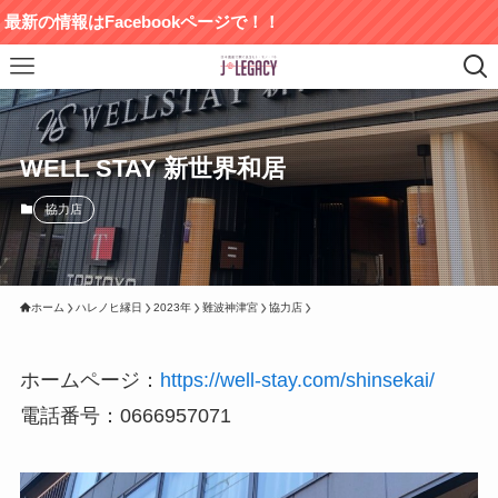
はFacebookページで！！
WELL STAY 新世界和居
協力店
ホーム
ハレノヒ縁日
2023年
難波神津宮
協力店
ホームページ：
https://well-stay.com/shinsekai/
電話番号：0666957071