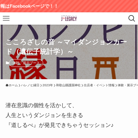
Facebookページで！！
こころざしの音 ～マイダンジョンカー
ド（遺伝子統計学）～
体験・展示ブース
ホーム
ハレノヒ縁日
2023年
和歌山縣護国神社
出店者・イベント情報
体験・展示ブ
潜在意識の個性を活かして、
人生というダンジョンを生きる
『道しるべ』が発見できちゃうセッション♪