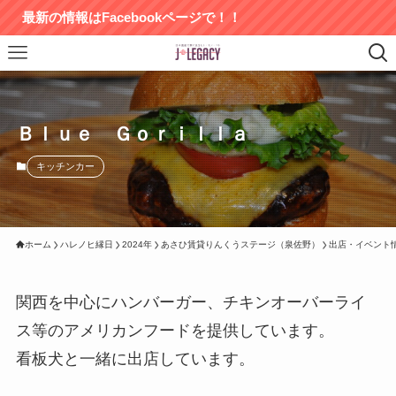
情報はFacebookページで！！
Ｂｌｕｅ Ｇｏｒｉｌｌａ
キッチンカー
ホーム
ハレノヒ縁日
2024年
あさひ賃貸りんくうステージ（泉佐野）
出店・イベント
関西を中心にハンバーガー、チキンオーバーライ
ス等のアメリカンフードを提供しています。
看板犬と一緒に出店しています。